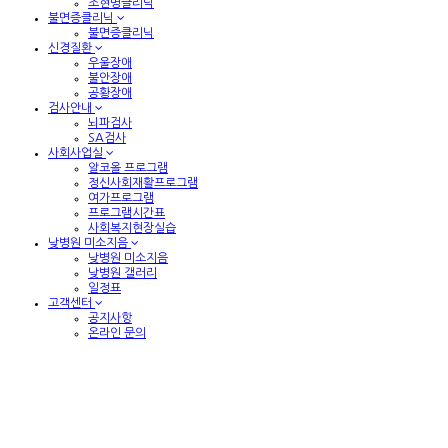
조현병클리닉
불면증클리닉
불면증클리닉
신경질환
우울장애
불안장애
공황장애
검사안내
뇌파검사
SA검사
사회사업실
알코올 프로그램
정신사회재활프로그램
여가프로그램
프로그램시간표
사회복지현장실습
낮병원 미소지음
낮병원 미소지음
낮병원 갤러리
일정표
고객센터
공지사항
온라인 문의