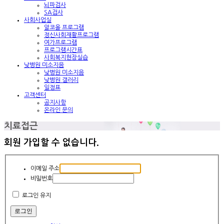
뇌파검사
SA검사
사회사업실
알코올 프로그램
정신사회재활프로그램
여가프로그램
프로그램시간표
사회복지현장실습
낮병원 미소지음
낮병원 미소지음
낮병원 갤러리
일정표
고객센터
공지사항
온라인 문의
치료접근
회원 가입할 수 없습니다.
이메일 주소
비밀번호
로그인 유지