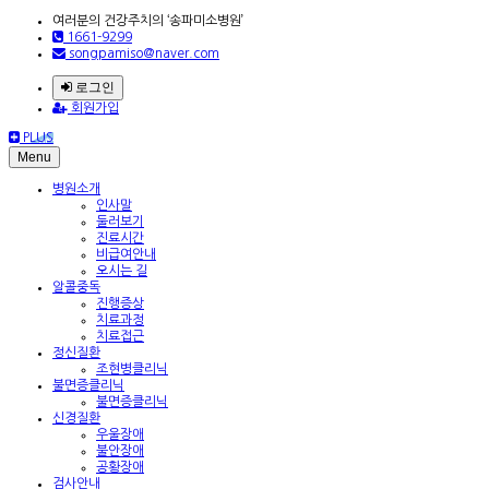
여러분의 건강주치의 ‘송파미소병원’
1661-9299
songpamiso@naver.com
로그인
회원가입
PLUS
Menu
병원소개
인사말
둘러보기
진료시간
비급여안내
오시는 길
알콜중독
진행증상
치료과정
치료접근
정신질환
조현병클리닉
불면증클리닉
불면증클리닉
신경질환
우울장애
불안장애
공황장애
검사안내