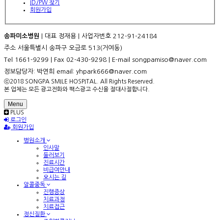
ID/PW 찾기
회원가입
송파미소병원
| 대표 정재용 | 사업자번호 212-91-24184
주소 서울특별시 송파구 오금로 513(거여동)
Tel 1661-9299 | Fax 02-430-9298 | E-mail songpamiso@naver.com
정보담당자: 박연희 email: yhpark666@naver.com
ⓒ2018 SONGPA SMILE HOSPITAL. All Rights Reserved.
본 업체는 모든 광고전화와 팩스광고 수신을 절대사절합니다.
Menu
PLUS
로그인
회원가입
병원소개
인사말
둘러보기
진료시간
비급여안내
오시는 길
알콜중독
진행증상
치료과정
치료접근
정신질환