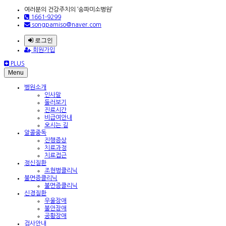
여러분의 건강주치의 ‘송파미소병원’
1661-9299
songpamiso@naver.com
로그인
회원가입
PLUS
Menu
병원소개
인사말
둘러보기
진료시간
비급여안내
오시는 길
알콜중독
진행증상
치료과정
치료접근
정신질환
조현병클리닉
불면증클리닉
불면증클리닉
신경질환
우울장애
불안장애
공황장애
검사안내