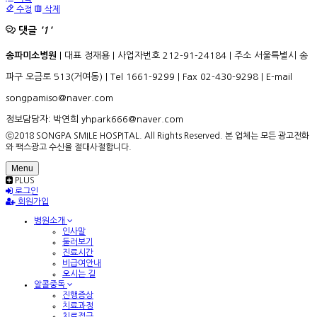
수정
삭제
댓글
'1'
송파미소병원
| 대표 정재용 | 사업자번호 212-91-24184 | 주소 서울특별시 송
파구 오금로 513(거여동) | Tel 1661-9299 | Fax 02-430-9298 | E-mail
songpamiso@naver.com
정보담당자: 박연희 yhpark666@naver.com
ⓒ2018 SONGPA SMILE HOSPITAL. All Rights Reserved. 본 업체는 모든 광고전화
와 팩스광고 수신을 절대사절합니다.
Menu
PLUS
로그인
회원가입
병원소개
인사말
둘러보기
진료시간
비급여안내
오시는 길
알콜중독
진행증상
치료과정
치료접근