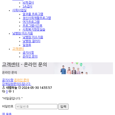
뇌파검사
SA검사
사회사업실
알코올 프로그램
정신사회재활프로그램
여가프로그램
프로그램시간표
사회복지현장실습
낮병원 미소지음
낮병원 미소지음
낮병원 갤러리
일정표
고객센터
공지사항
온라인 문의
고객센터
- 온라인 문의
온라인 문의
공지사항
온라인 문의
강제입원문의드립니다.
새별하늘
2024-05-30 14:55:57
1
1
"비밀글입니다."
비밀번호
:
목록