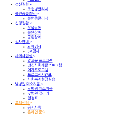
정신질환
조현병클리닉
불면증클리닉
불면증클리닉
신경질환
우울장애
불안장애
공황장애
검사안내
뇌파검사
SA검사
사회사업실
알코올 프로그램
정신사회재활프로그램
여가프로그램
프로그램시간표
사회복지현장실습
낮병원 미소지음
낮병원 미소지음
낮병원 갤러리
일정표
고객센터
공지사항
온라인 문의